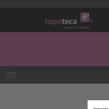
Introduzione
Menu_globale_argomento_privacy_dati
Impostazioni della