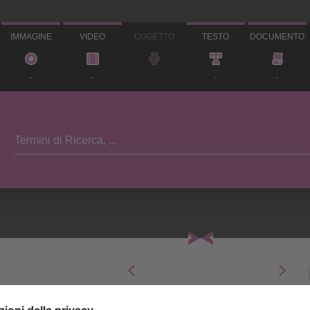
IMMAGINE
VIDEO
OGGETTO
TESTO
DOCUMENTO
-
-
-
-
-