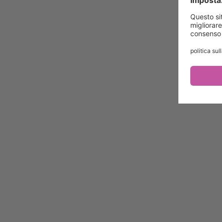
privacy
Un progetto di
La Topoteca
Ulteriori Topotheques
Link portale Topotheque