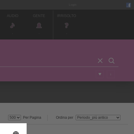
Login
AUDIO
GENTE
IRRISOLTO
-
-
-
i
Per Pagina
Ordina per